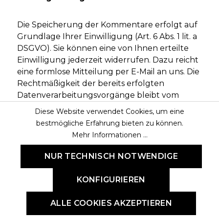
Die Speicherung der Kommentare erfolgt auf
Grundlage Ihrer Einwilligung (Art. 6 Abs. 1 lit. a
DSGVO). Sie können eine von Ihnen erteilte
Einwilligung jederzeit widerrufen. Dazu reicht
eine formlose Mitteilung per E-Mail an uns. Die
Rechtmäßigkeit der bereits erfolgten
Datenverarbeitungsvorgänge bleibt vom
Widerruf unberührt.
Diese Website verwendet Cookies, um eine
bestmögliche Erfahrung bieten zu können.
Verarbeiten von Daten
Mehr Informationen ...
(Kunden- und Vertragsdaten)
NUR TECHNISCH NOTWENDIGE
Wir erheben, verarbeiten und nutzen
KONFIGURIEREN
personenbezogene Daten nur, soweit sie für
die Begründung, inhaltliche Ausgestaltung
ALLE COOKIES AKZEPTIEREN
oder Änderung des Rechtsverhältnisses
erforderlich sind (Bestandsdaten). Dies erfolgt