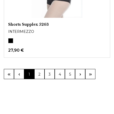
Shorts Supplex 5263
INTERMEZZO
27,90 €
Seite
Seite
Seite
Seite
Seite
1
2
3
4
5