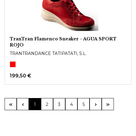
TranTran Flamenco Sneaker - AGUA SPORT
ROJO
TRANTRANDANCE TATIPATATI, S.L.
199,50 €
Seite
Seite
Seite
Seite
Seite
1
2
3
4
5