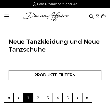
Hohe Produkt-Verfügbarkeit
alt springen
Neue Tanzkleidung und Neue
Tanzschuhe
PRODUKTE FILTERN
Seite
Seite
Seite
Seite
Seite
1
2
3
4
5