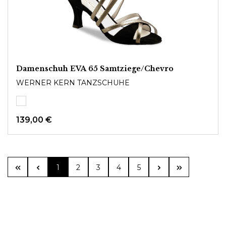
Damenschuh EVA 65 Samtziege/Chevro
WERNER KERN TANZSCHUHE
139,00 €
Seite
Seite
Seite
Seite
Seite
1
2
3
4
5