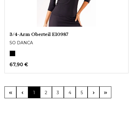
3/4-Arm Oberteil E10987
SO DANCA
67,90 €
Seite
Seite
Seite
Seite
Seite
1
2
3
4
5