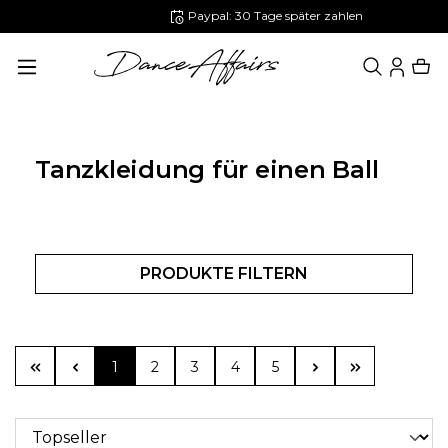
Paypal: 30 Tage später zahlen
alt springen
Tanzkleidung für einen Ball
PRODUKTE FILTERN
Seite
Seite
Seite
Seite
Seite
1
2
3
4
5