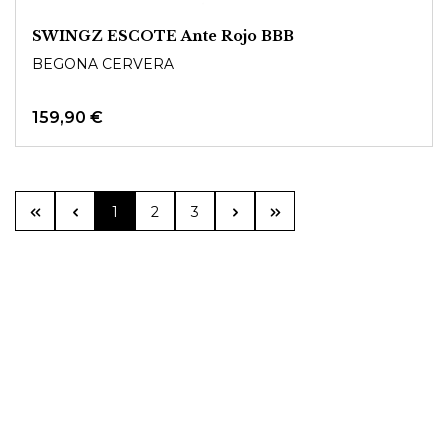
SWINGZ ESCOTE Ante Rojo BBB
BEGONA CERVERA
159,90 €
Seite
Seite
Seite
1
2
3