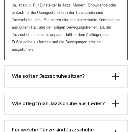
Ja, absolut. Für Einsteiger in Jazz, Modern, Showdance oder
einfach für die Übungsstunden in der Tanzschule sind
Jazzschuhe ideal. Sie bieten eine ausgezeichnete Kombination
aus gutem Halt und der nötigen Bewegungsfreiheit. Da der
Jazzschuh sich leicht anpasst, hilft er dem Anfänger, das
Fußgewölbe zu formen und die Bewegungen präzise
auszuführen.
Wie sollten Jazzschuhe sitzen?
Jazzschuhe sollten eng am Fuß sitzen, aber nicht schmerzhaft
drücken. Achten Sie darauf, dass der Schuh die Fußform exakt
Wie pflegt man Jazzschuhe aus Leder?
nachzeichnet, da sich das Leder (falls das Modell aus Leder
gefertigt ist) im Laufe der Zeit leicht dehnt. Eine enge Passform
Die Pflege von Ledermodellen ist einfach, aber wichtig.
ist notwendig, damit der Jazzschuh die Fußlinien gut betont
Für welche Tänze sind Jazzschuhe
Behandeln Sie das Leder regelmäßig mit einer geeigneten