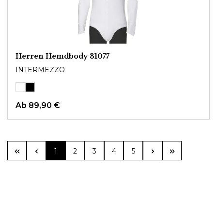
Herren Hemdbody 31077
INTERMEZZO
Ab
89,90 €
Seite
Seite
Seite
Seite
Seite
1
2
3
4
5