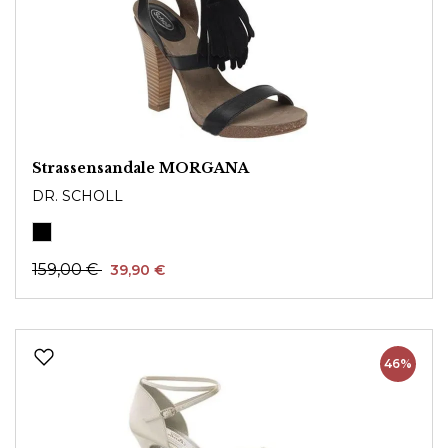
Strassensandale MORGANA
DR. SCHOLL
159,00 €
39,90 €
46%