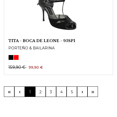
TITA - BOCA DE LEONE - 95SP1
PORTEÑO & BAILARINA
159,90 €
99,90 €
Seite
Seite
Seite
Seite
Seite
1
2
3
4
5