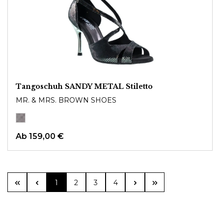
Tangoschuh SANDY METAL Stiletto
MR. & MRS. BROWN SHOES
Ab
159,00 €
Seite
Seite
Seite
Seite
1
2
3
4