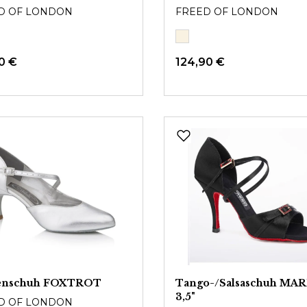
D OF LONDON
FREED OF LONDON
0 €
124,90 €
nschuh FOXTROT
Tango-/Salsaschuh MA
3,5"
D OF LONDON