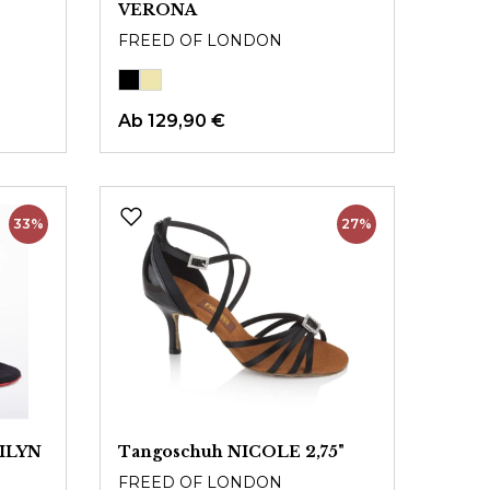
VERONA
FREED OF LONDON
Ab
129,90 €
33%
27%
RILYN
Tangoschuh NICOLE 2,75"
FREED OF LONDON