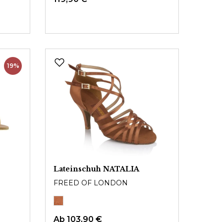
19%
Lateinschuh NATALIA
FREED OF LONDON
Ab
103,90 €