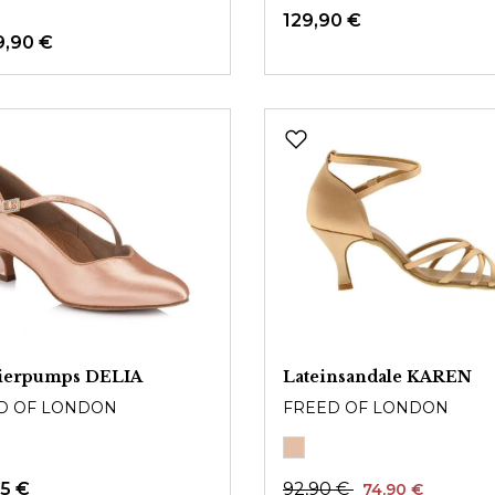
129,90 €
9,90 €
ierpumps DELIA
Lateinsandale KAREN
D OF LONDON
FREED OF LONDON
95 €
92,90 €
74,90 €