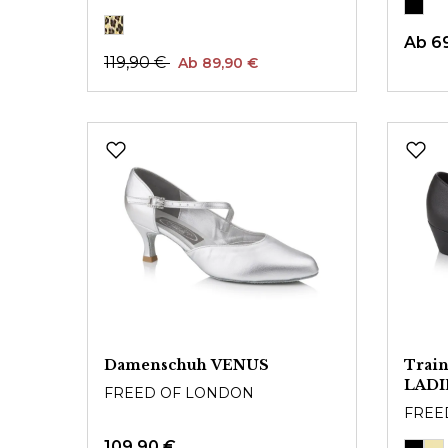
Ab
6
119,90 €
Ab 89,90 €
Damenschuh VENUS
Trai
LADI
FREED OF LONDON
FREE
109,90 €