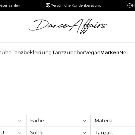
päter zahlen
Persönliche Kundenberatung
H
huhe
Tanzbekleidung
Tanzzubehör
Vegan
Marken
Neu
Farbe
Material
EU
Sohle
Tanzart