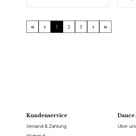
Seite
Seite
Seite
1
2
3
Kundenservice
Dance 
Versand & Zahlung
Über un