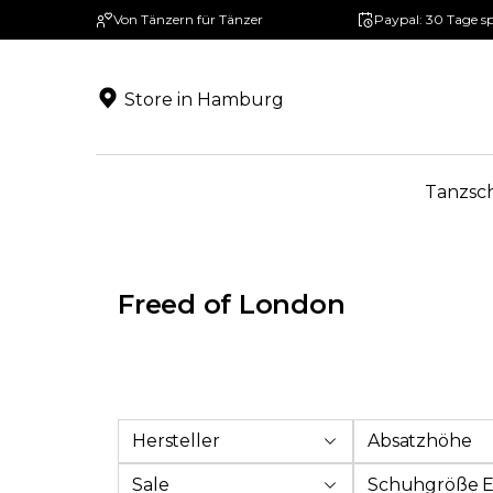
Von Tänzern für Tänzer
Paypal: 30 Tage s
springen
Zur Hauptnavigation springen
Store in Hamburg
Tanzsc
Freed of London
Hersteller
Absatzhöhe
Sale
Schuhgröße 