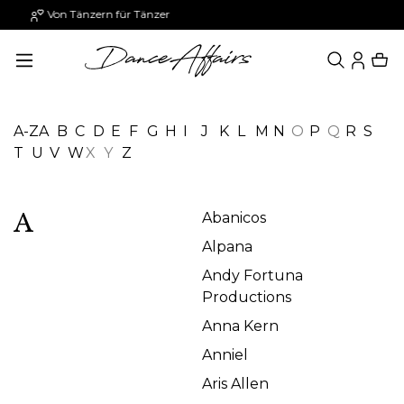
Paypal: 30 Tage später zahlen
alt springen
A-Z
A
B
C
D
E
F
G
H
I
J
K
L
M
N
O
P
Q
R
S
T
U
V
W
X
Y
Z
A
Abanicos
Alpana
Andy Fortuna
Productions
Anna Kern
Anniel
Aris Allen