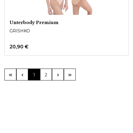
Unterbody Premium
GRISHKO
20,90 €
Seite
Seite
1
2