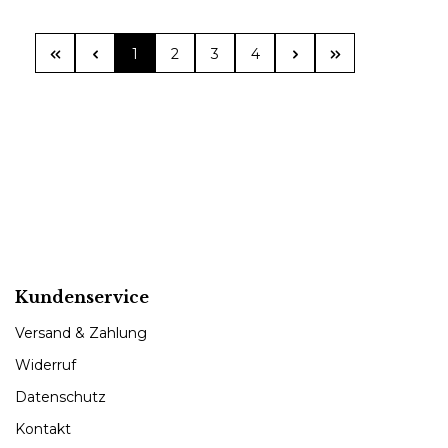
Seite
Seite
Seite
Seite
1
2
3
4
Kundenservice
Versand & Zahlung
Widerruf
Datenschutz
Kontakt