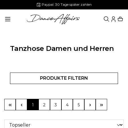
Paypal: 30 Tage später zahlen
alt springen
Tanzhose Damen und Herren
PRODUKTE FILTERN
Seite
Seite
Seite
Seite
Seite
1
2
3
4
5