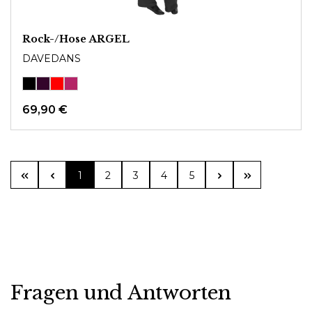
Rock-/Hose ARGEL
DAVEDANS
69,90 €
Seite
Seite
Seite
Seite
Seite
1
2
3
4
5
Fragen und Antworten