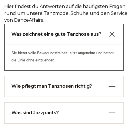
Hier findest du Antworten auf die häufigsten Fragen
rund um unsere Tanzmode, Schuhe und den Service
von DanceAffairs.
Was zeichnet eine gute Tanzhose aus?
Sie bietet volle Bewegungsfreiheit, sitzt angenehm und betont
die Linie ohne einzuengen.
Wie pflegt man Tanzhosen richtig?
Schonend waschen, auf links drehen und lufttrocknen lassen –
so bleibt die Elastizität lange erhalten.
Was sind Jazzpants?