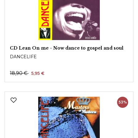
CD Lean On me - Now dance to gospel and soul
DANCELIFE
18,90 €
5,95 €
53%