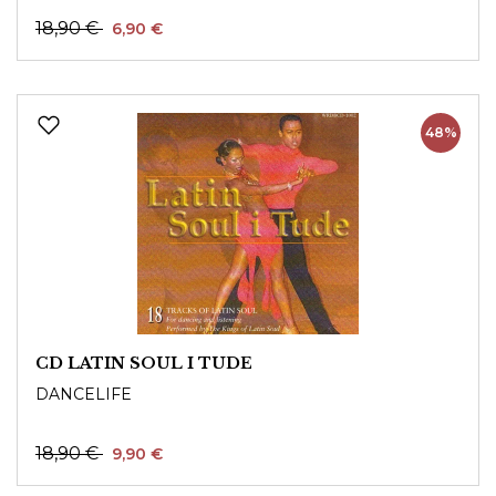
18,90 €
6,90 €
48%
CD LATIN SOUL I TUDE
DANCELIFE
18,90 €
9,90 €