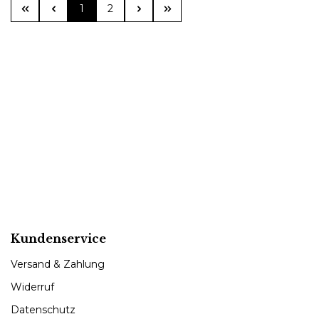
Seite
Seite
1
2
Kundenservice
Versand & Zahlung
Widerruf
Datenschutz