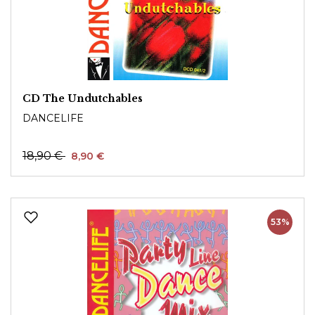
CD The Undutchables
DANCELIFE
18,90 €
8,90 €
53%