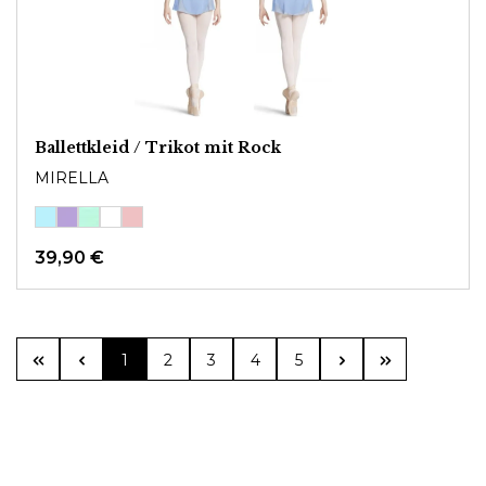
Ballettkleid / Trikot mit Rock
MIRELLA
39,90 €
Seite
Seite
Seite
Seite
Seite
1
2
3
4
5