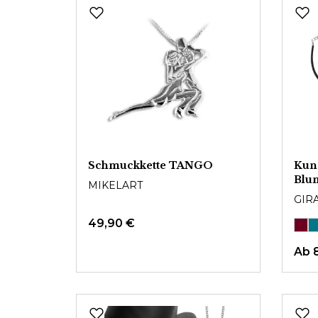
Schmuckkette TANGO
Kuns
Blu
MIKELART
GIR
49,90 €
Ab