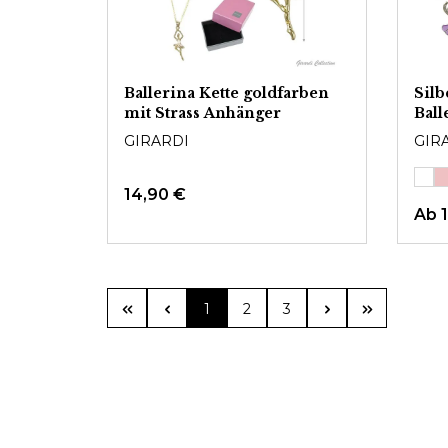
Ballerina Kette goldfarben
Silb
mit Strass Anhänger
Ball
GIRARDI
GIR
14,90 €
Ab
Seite
Seite
Seite
1
2
3