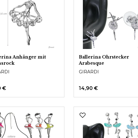
erina Anhänger mit
Ballerina Ohrstecker
ssrock
Arabesque
ARDI
GIRARDI
0 €
14,90 €