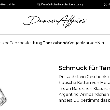
päter zahlen
Persönliche Kundenberatung
H
huhe
Tanzbekleidung
Tanzzubehör
Vegan
Marken
Neu
Schmuck für Tän
Du suchst ein Geschenk, e
hübsche Ketten von Metall
in den Bereichen Klassisc
Argentino. Armbändchen o
findest Du bestimmt das p