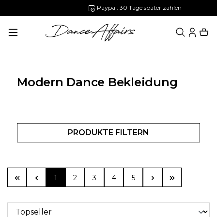
Paypal: 30 Tage später zahlen
alt springen
Modern Dance Bekleidung
PRODUKTE FILTERN
Seite
Seite
Seite
Seite
Seite
1
2
3
4
5