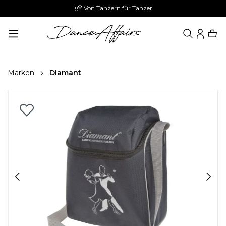
Von Tänzern für Tänzer
alt springen
Marken
Diamant
Bildergalerie überspringen