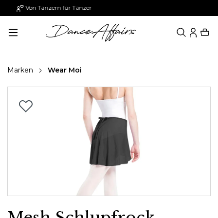
Paypal: 30 Tage später zahlen
alt springen
Marken
Wear Moi
Bildergalerie überspringen
Mesh Schlupfrock