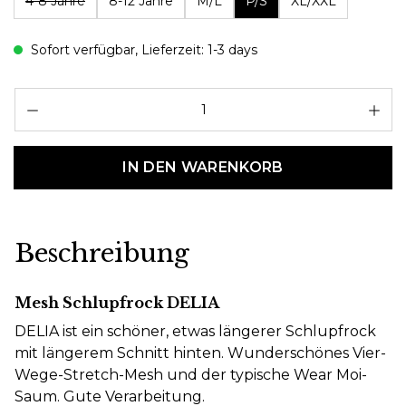
4-8 Jahre
8-12 Jahre
M/L
P/S
XL/XXL
Sofort verfügbar, Lieferzeit: 1-3 days
Pr
IN DEN WARENKORB
Beschreibung
Mesh Schlupfrock DELIA
DELIA ist ein schöner, etwas längerer Schlupfrock
mit längerem Schnitt hinten. Wunderschönes Vier-
Wege-Stretch-Mesh und der typische Wear Moi-
Saum. Gute Verarbeitung.