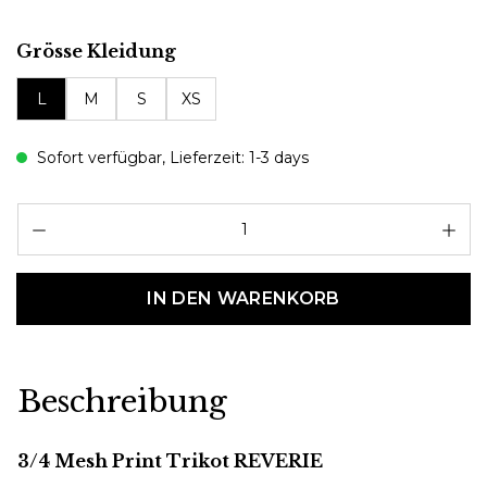
auswählen
Grösse Kleidung
L
M
S
XS
Sofort verfügbar, Lieferzeit: 1-3 days
Pr
IN DEN WARENKORB
Beschreibung
3/4 Mesh Print Trikot REVERIE