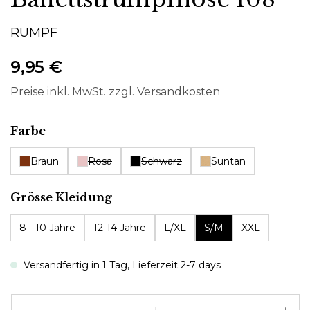
RUMPF
9,95 €
Preise inkl. MwSt. zzgl. Versandkosten
auswählen
Farbe
Braun
Rosa
Schwarz
Suntan
auswählen
Grösse Kleidung
8 - 10 Jahre
12-14 Jahre
L/XL
S/M
XXL
Versandfertig in 1 Tag, Lieferzeit 2-7 days
Pr