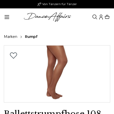
Von Tänzern für Tänzer
alt springen
Marken
Rumpf
Bildergalerie überspringen
Ballettstrumpfhose 108