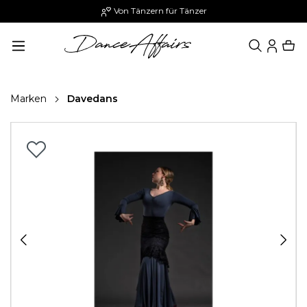
Von Tänzern für Tänzer
alt springen
Marken
Davedans
Bildergalerie überspringen