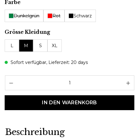
auswählen
Farbe
Dunkelgrün
Rot
Schwarz
auswählen
Grösse Kleidung
L
M
S
XL
Sofort verfügbar, Lieferzeit: 20 days
Pr
IN DEN WARENKORB
Beschreibung