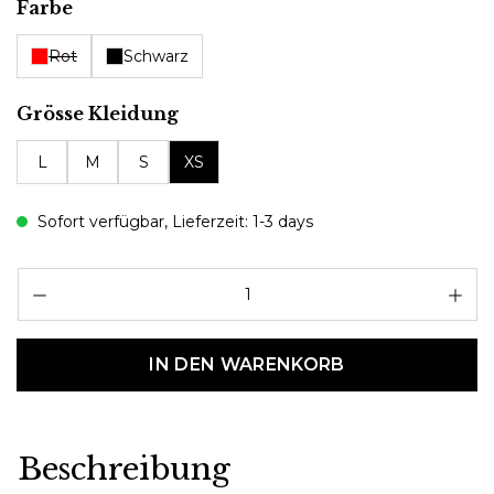
auswählen
Farbe
Rot
Schwarz
auswählen
Grösse Kleidung
L
M
S
XS
Sofort verfügbar, Lieferzeit: 1-3 days
Pr
IN DEN WARENKORB
Beschreibung