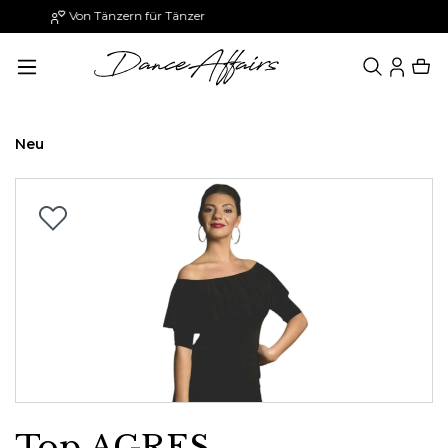
Paypal: 30 Tage später zahlen
alt springen
Neu
Bildergalerie überspringen
Top AGRES