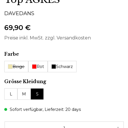
DAVEDANS
69,90 €
Preise inkl. MwSt. zzgl. Versandkosten
auswählen
Farbe
Beige
Rot
Schwarz
auswählen
Grösse Kleidung
L
M
S
Sofort verfügbar, Lieferzeit: 20 days
Pr