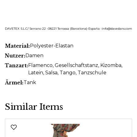
DAVETEX S.L.C/ Serrano 22 -08221 Terrassa (Barcelona)-España -info@davedans.com
Material:
Polyester-Elastan
Nutzer:
Damen
Tanzart:
Flamenco
, Gesellschaftstanz
, Kizomba
,
Latein
, Salsa
, Tango
, Tanzschule
Ärmel:
Tank
Similar Items
Produktgalerie überspringen