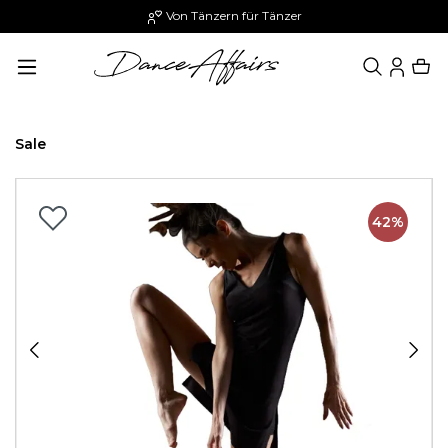
Von Tänzern für Tänzer
alt springen
Sale
Bildergalerie überspringen
42%