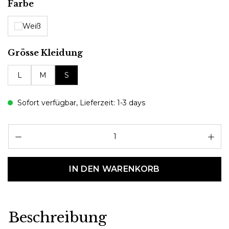
auswählen
Farbe
Weiß
auswählen
Grösse Kleidung
L
M
S
Sofort verfügbar, Lieferzeit: 1-3 days
Pr
IN DEN WARENKORB
Beschreibung