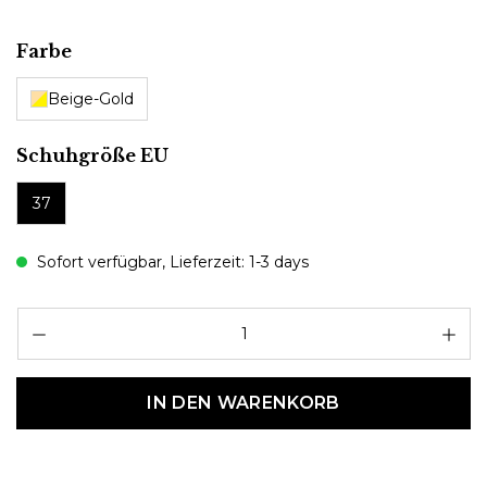
auswählen
Farbe
Beige-Gold
auswählen
Schuhgröße EU
37
Sofort verfügbar, Lieferzeit: 1-3 days
Pr
IN DEN WARENKORB