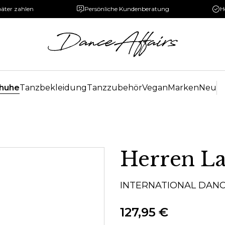
päter zahlen
Persönliche Kundenberatung
H
huhe
Tanzbekleidung
Tanzzubehör
Vegan
Marken
Neu
Herren L
INTERNATIONAL DAN
127,95 €