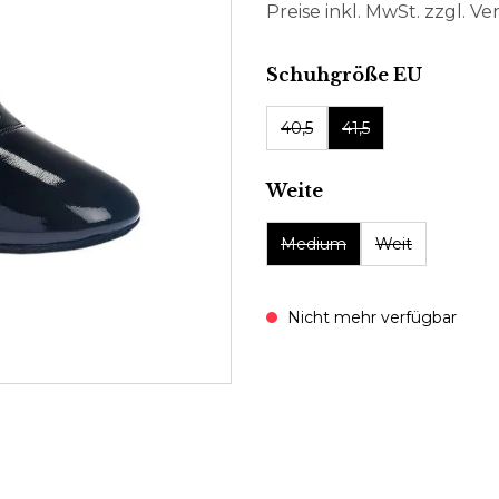
Preise inkl. MwSt. zzgl. V
auswäh
Schuhgröße EU
40,5
41,5
auswählen
Weite
Medium
Weit
Nicht mehr verfügbar