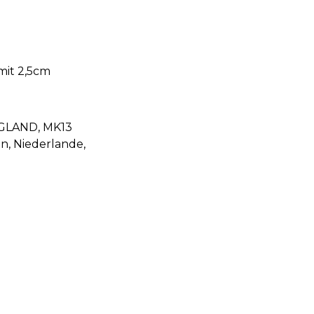
mit 2,5cm
NGLAND, MK13
n, Niederlande,