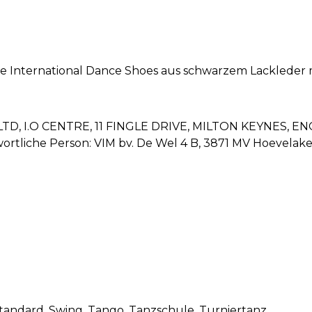
 International Dance Shoes aus schwarzem Lackleder 
TD, I.O CENTRE, 11 FINGLE DRIVE, MILTON KEYNES, E
ortliche Person: VIM bv. De Wel 4 B, 3871 MV Hoevelake
Standard
, Swing
, Tango
, Tanzschule
, Turniertanz