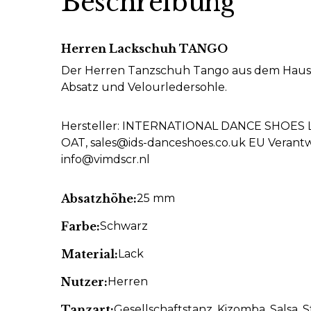
Beschreibung
Herren Lackschuh TANGO
Der Herren Tanzschuh Tango aus dem Hause
Absatz und Velourledersohle.
Hersteller: INTERNATIONAL DANCE SHOES L
OAT, sales@ids-danceshoes.co.uk EU Verantw
info@vimdscr.nl
Absatzhöhe:
25 mm
Farbe:
Schwarz
Material:
Lack
Nutzer:
Herren
Tanzart:
Gesellschaftstanz
, Kizomba
, Salsa
, 