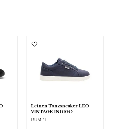
EO
Leinen Tanzsneaker LEO
Danc
VINTAGE INDIGO
OPO
RUMPF
POR