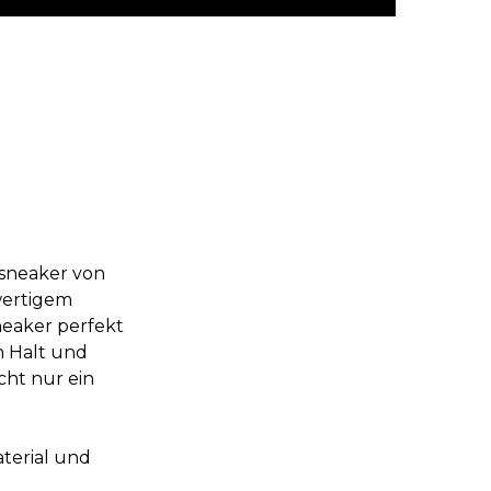
zsneaker von
wertigem
neaker perfekt
n Halt und
cht nur ein
aterial und