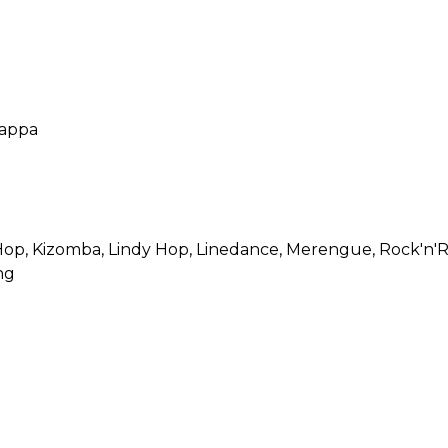
Nappa
 Hop
, Kizomba
, Lindy Hop
, Linedance
, Merengue
, Rock'n'R
ng