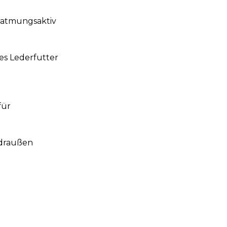
 atmungsaktiv
es Lederfutter
für
 draußen