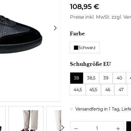
108,95 €
Preise inkl. MwSt. zzgl. V
auswählen
Farbe
Schwarz
auswäh
Schuhgröße EU
38
38,5
39
40
44,5
45,5
46
47
Versandfertig in 1 Tag, Lief
Pro