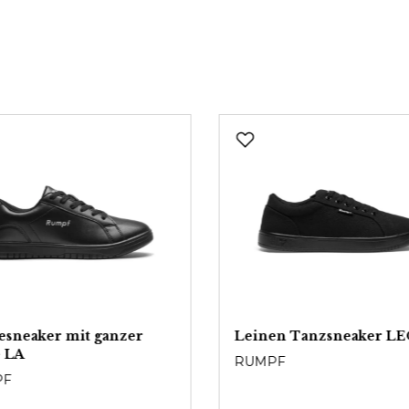
sneaker mit ganzer
Leinen Tanzsneaker L
e LA
RUMPF
PF