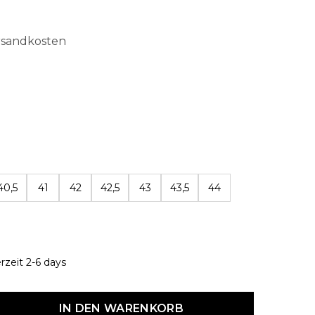
ersandkosten
len
40,5
41
42
42,5
43
43,5
44
erzeit 2-6 days
dukt Anzahl: Gib den gewünschten Wert ein oder benutze die Schaltf
IN DEN WARENKORB