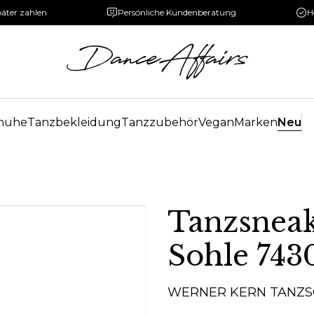
päter zahlen
Persönliche Kundenberatung
H
huhe
Tanzbekleidung
Tanzzubehör
Vegan
Marken
Neu
Tanzsneak
Sohle 743
WERNER KERN TANZ