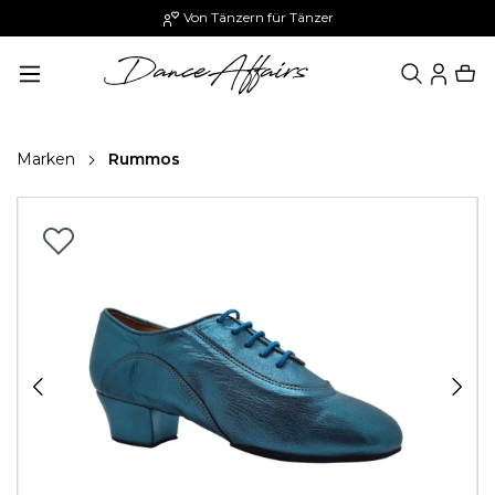
Von Tänzern für Tänzer
alt springen
Marken
Rummos
Bildergalerie überspringen