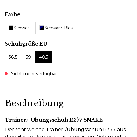
auswählen
Farbe
Schwarz
Schwarz-Blau
auswählen
Schuhgröße EU
38,5
39
40,5
Nicht mehr verfügbar
Beschreibung
Trainer/-Übungsschuh R377 SNAKE
Der sehr weiche Trainer-/Übungsschuh R377 aus
dem Hause Rummos aus schwarzem Velourleder