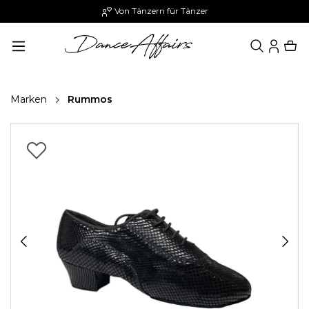
Von Tänzern für Tänzer
alt springen
Marken
Rummos
Bildergalerie überspringen